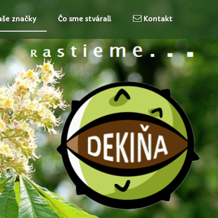
še značky
Čo sme stvárali
Kontakt