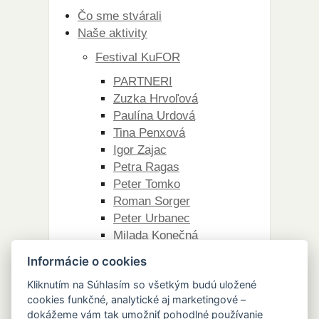
Čo sme stvárali
Naše aktivity
Festival KuFOR
PARTNERI
Zuzka Hrvoľová
Paulína Urdová
Tina Penxová
Igor Zajac
Petra Ragas
Peter Tomko
Roman Sorger
Peter Urbanec
Milada Konečná
Ľubica Stanovčáková
Informácie o cookies
Peter Králik
Kliknutím na Súhlasím so všetkým budú uložené
Zuzana Šulová
cookies funkčné, analytické aj marketingové –
Piatky pre nás
dokážeme vám tak umožniť pohodlné používanie